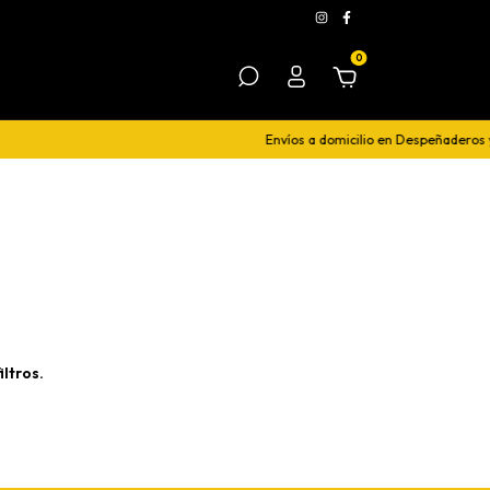
0
Envíos a domicilio en Despeñaderos y
ltros.