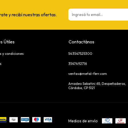
rate y recibí nuestras ofertas.
s Útiles
Contactános
s y condiciones
543547525300
s
3547492716
ventas@metal-ferr.com
Amadeo Sabatini 65, Despeñaderos,
Córdoba, CP 5121
Medios de envío