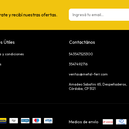
rate y recibí nuestras ofertas.
s Útiles
Contactános
s y condiciones
543547525300
s
3547492716
ventas@metal-ferr.com
Amadeo Sabatini 65, Despeñaderos,
Córdoba, CP 5121
Medios de envío