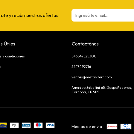
rate y recibí nuestras ofertas.
s Útiles
Contactános
s y condiciones
543547525300
s
3547492716
ventas@metal-ferr.com
Amadeo Sabatini 65, Despeñaderos,
Córdoba, CP 5121
Medios de envío