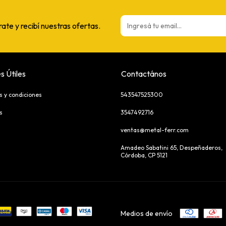
rate y recibí nuestras ofertas.
s Útiles
Contactános
s y condiciones
543547525300
s
3547492716
ventas@metal-ferr.com
Amadeo Sabatini 65, Despeñaderos,
Córdoba, CP 5121
Medios de envío