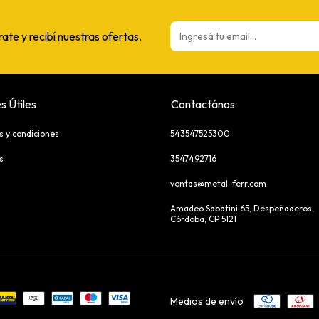
rate y recibí nuestras ofertas.
s Útiles
Contactános
s y condiciones
543547525300
s
3547492716
ventas@metal-ferr.com
Amadeo Sabatini 65, Despeñaderos,
Córdoba, CP 5121
Medios de envío